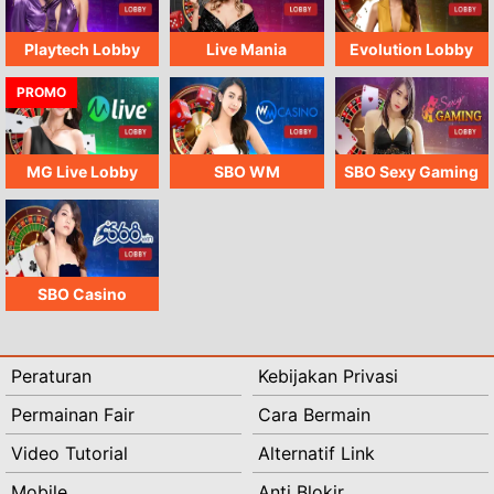
Playtech Lobby
Live Mania
Evolution Lobby
PROMO
MG Live Lobby
SBO WM
SBO Sexy Gaming
SBO Casino
Peraturan
Kebijakan Privasi
Permainan Fair
Cara Bermain
Video Tutorial
Alternatif Link
Mobile
Anti Blokir